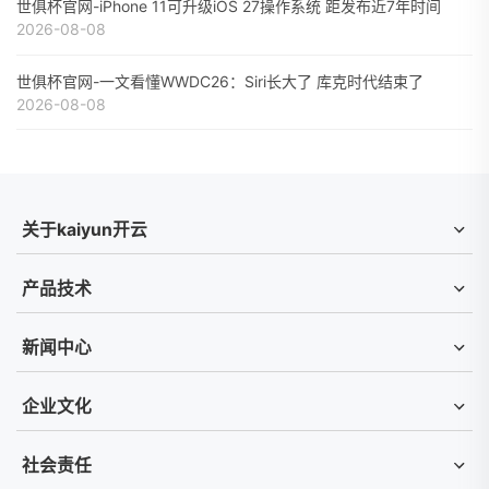
世俱杯官网-iPhone 11可升级iOS 27操作系统 距发布近7年时间
2026-08-08
世俱杯官网-一文看懂WWDC26：Siri长大了 库克时代结束了
2026-08-08
关于kaiyun开云
产品技术
新闻中心
企业文化
社会责任