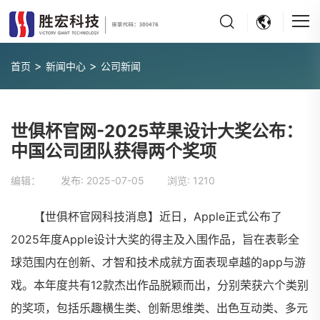
>
>
首页
新闻中心
公司新闻
世俱杯官网-2025苹果设计大奖公布：
中国公司团队获得两个奖项
编辑： 发布:
2025-07-05
浏览:
1210
【世俱杯官网科技消息】近日，Apple正式公布了
2025年度Apple设计大奖的得主及入围作品，旨在表彰全
球范围内在创新、才智和技术成就方面表现卓越的app与游
戏。本年度共有12款杰出作品脱颖而出，分别荣获六个类别
的奖项，包括乐趣横生类、创新思维类、出色互动类、多元