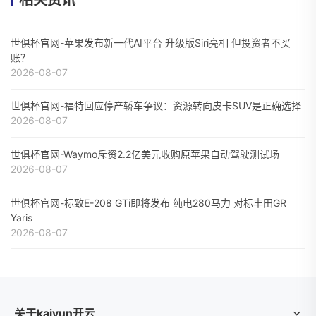
世俱杯官网-苹果发布新一代AI平台 升级版Siri亮相 但投资者不买
账？
2026-08-07
世俱杯官网-福特回应停产轿车争议：资源转向皮卡SUV是正确选择
2026-08-07
世俱杯官网-Waymo斥资2.2亿美元收购原苹果自动驾驶测试场
2026-08-07
世俱杯官网-标致E-208 GTi即将发布 纯电280马力 对标丰田GR
Yaris
2026-08-07
关于kaiyun开云