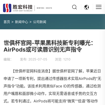
>
>
首页
新闻中心
公司新闻
世俱杯官网-苹果黑科技新专利曝光：
AirPods或可读唇识别无声指令
编辑： 发布:
2025-07-05
浏览:
1210
【世俱杯官网科技消息】据世俱杯官网了解，苹果近日
申请了一项新专利，提出通过传感器技术实现AirPods的“无
声指令”功能。该技术利用类似Face ID的传感器，通过检测
用户嘴唇和面部微小动作，实现无需语音或手势的交互方
式。若专利通过，AirPods将可能支持“微笑”“低语”等动作