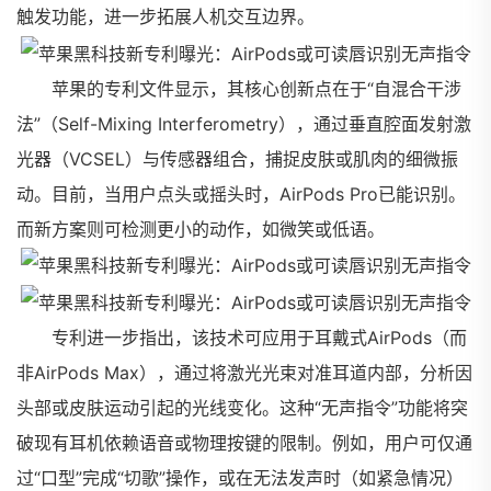
触发功能，进一步拓展人机交互边界。
苹果的专利文件显示，其核心创新点在于“自混合干涉
法”（Self-Mixing Interferometry），通过垂直腔面发射激
光器（VCSEL）与传感器组合，捕捉皮肤或肌肉的细微振
动。目前，当用户点头或摇头时，AirPods Pro已能识别。
而新方案则可检测更小的动作，如微笑或低语。
专利进一步指出，该技术可应用于耳戴式AirPods（而
非AirPods Max），通过将激光光束对准耳道内部，分析因
头部或皮肤运动引起的光线变化。这种“无声指令”功能将突
破现有耳机依赖语音或物理按键的限制。例如，用户可仅通
过“口型”完成“切歌”操作，或在无法发声时（如紧急情况）