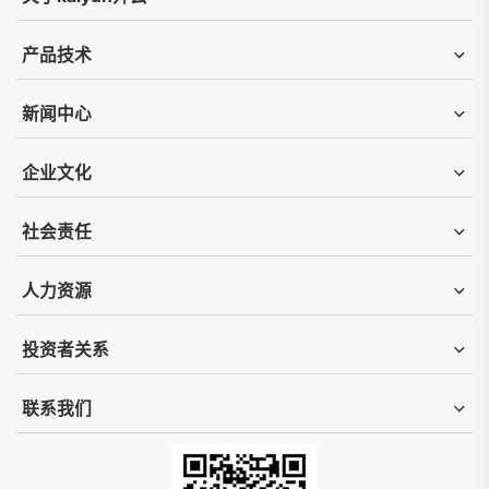
产品技术
新闻中心
企业文化
社会责任
人力资源
投资者关系
联系我们