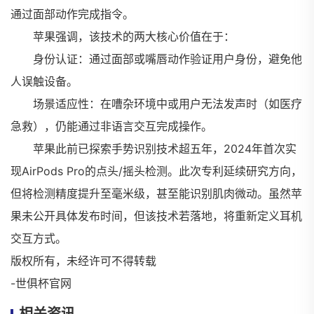
通过面部动作完成指令。
苹果强调，该技术的两大核心价值在于：
身份认证：通过面部或嘴唇动作验证用户身份，避免他
人误触设备。
场景适应性：在嘈杂环境中或用户无法发声时（如医疗
急救），仍能通过非语言交互完成操作。
苹果此前已探索手势识别技术超五年，2024年首次实
现AirPods Pro的点头/摇头检测。此次专利延续研究方向，
但将检测精度提升至毫米级，甚至能识别肌肉微动。虽然苹
果未公开具体发布时间，但该技术若落地，将重新定义耳机
交互方式。
版权所有，未经许可不得转载
-世俱杯官网
相关资讯