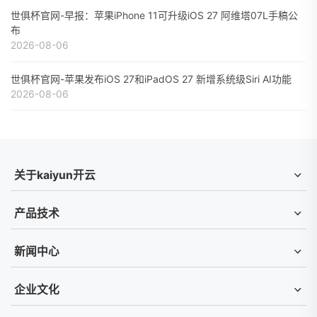
世俱杯官网-早报：苹果iPhone 11可升级iOS 27 阿维塔07L手稿公
布
2026-08-06
世俱杯官网-苹果发布iOS 27和iPadOS 27 新增系统级Siri AI功能
2026-08-06
关于kaiyun开云
产品技术
新闻中心
企业文化