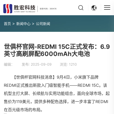
>
>
首页
新闻中心
公司新闻
世俱杯官网-REDMI 15C正式发布：6.9
英寸高刷屏配6000mAh大电池
编辑： 发布:
2025-09-09
浏览:
1210
【世俱杯官网科技消息】9月4日，小米旗下品牌
REDMI正式推出新款入门级智能手机——REDMI 15C。该
机型主打大屏、长续航与实用功能组合，面向全球市场，起
售价为119美元，提供多种配色选择，进一步丰富了REDMI
在百元级市场的布局。