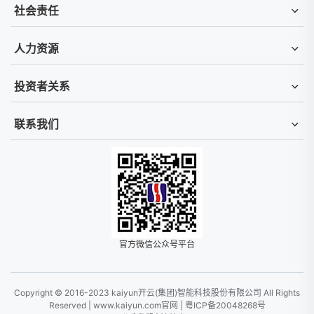
社会责任
人力资源
投资者关系
联系我们
官方微信公众号平台
Copyright © 2016-2023 kaiyun开云(集团)智能科技股份有限公司 All Rights
Reserved |
www.kaiyun.com官网
|
粤ICP备20048268号