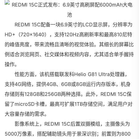
REDMI 15C配备一块6.9英寸的LCD显示屏，分辨率为
HD+（720×1640），支持120Hz高刷新率和最高810尼特
的峰值亮度，带来流畅且清晰的视觉体验。其细长的屏幕比
例适合浏览网页、社交媒体和视频内容，尤其适合单手握持
操作。
性能方面，该机搭载联发科Helio G81 Ultra处理器，
支持4G网络，提供4GB、6GB或8GB运行内存版本，机身
存储则有128GB和256GB两种选择。此外，REDMI 15C保
留了microSD卡槽，最高可扩展1TB存储空间，满足用户对
大容量存储的需求。
影像系统上，REDMI 15C后置双摄模组，主摄像头为
5000万像素，搭配辅助镜头用于景深识别；前置则为800