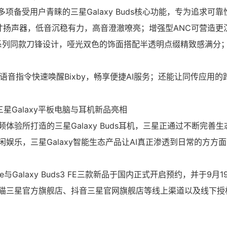
载多项备受用户青睐的三星Galaxy Buds核心功能，专为追求可
寸扬声器，低音沉稳有力，高音澄澈嘹亮；增强型ANC可营造更
ds3系列同款刀锋设计，哑光双色的饰面搭配半透明点缀精致感满分
语音指令快速唤醒Bixby，畅享便捷AI服务；还能让同传应用的
所打造的三星Galaxy Buds耳机，三星正通过不断完善生
娱乐，三星Galaxy智能生态产品让AI真正渗透到日常的方方
0 Lite与Galaxy Buds3 FE三款新品于国内正式开启预约，并于9
猫三星官方旗舰店、抖音三星官网旗舰店等线上渠道以及线下授