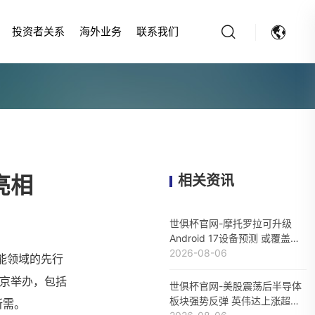
投资者关系
海外业务
联系我们
亮相
相关资讯
世俱杯官网-摩托罗拉可升级
Android 17设备预测 或覆盖
Razr/Edge/G等系列
2026-08-06
能领域的先行
北京举办，包括
世俱杯官网-美股震荡后半导体
板块强势反弹 英伟达上涨超过
者所需。