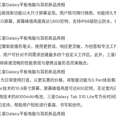
xy AI的高效新功能以大尺寸屏幕呈现。用户既可随行随用，也能持
D屏幕，屏幕峰值亮度高达1,600尼特，支持IP68级防尘防水
配置新款锥形笔尖，使用更舒适、响应更灵敏，为创意和专注工
户可针对不同需求创建最多四个自定义工作区。此外，三星Gala
设计，将疾速流畅的性能表现与便携设备形态完美融合。
ite专为日常使用打造，以更实惠的价格，将智能功能与S Pen体验
ster技术的10.9英寸屏幕，屏幕峰值亮度可达600尼特，无论室
000mAh电池，三星Galaxy Tab S10 Lite专为长时
序的支持，帮助用户轻松进行素描、书写和创作。