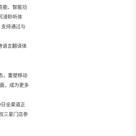
靠性能、智能功
沉浸聆听体
；支持通过与
跨语言翻译体
态，重塑移动
面面，成为更多
月19日全渠道正
权三星门店参