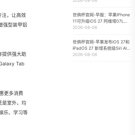
1%
2026-08-06
久专注，让高效
世俱杯官网-早报：苹果iPhone
11可升级iOS 27 阿维塔07L手
、增强型装甲铝
稿公布
2026-08-06
世俱杯官网-苹果发布iOS 27和
iPadOS 27 新增系统级Siri AI功
作提供强大助
能
2026-08-06
xy Tab
普惠更多消费
内还是室外，均
间娱乐、学习等