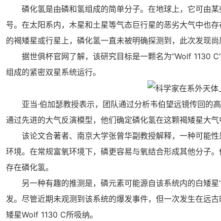
磷化氢是由磷和氢组成的简单分子。在地球上，它可由某
号。在太阳系内，木星和土星等气态巨行星的恶劣大气中也存
的褐矮星或行星上，磷化氢一直未被明确探测到，此次发现尚
据世俱杯官网了解，该研究目标是一颗名为“Wolf 113
组成的紧密双星系统运行。
亚当·伯加瑟教授表示，团队通过分析韦伯望远镜传回的高精
通过先进的大气反演模型，他们确定磷化氢在这颗褐矮星大气
该论文合著者、南京大学张曾华副教授解释，一种可能性是Wo
环境。在常规富氧环境下，磷更容易与氧结合形成其他分子。
存在磷化氢。
另一种有趣的推测是，磷元素可能源自该系统内的白矮星“Wo
发。尽管近期未观测到该系统的爆发事件，但一次发生在远古
矮星Wolf 1130 C所吸纳。