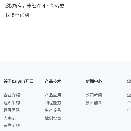
版权所有，未经许可不得转载
-世俱杯官网
关于kaiyun开云
产品技术
新闻中心
企
企业介绍
产品应用
公司新闻
企
组织架构
制程能力
技术创新
企
管理团队
生产设备
企
大事记
检测设备
荣誉奖项