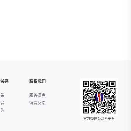
者关系
联系我们
报告
服务据点
声音
留言反馈
公告
官方微信公众号平台