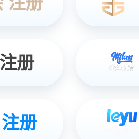
业文化
社会责任
人力资源
投资
业理念
RBA VAP
人才策略
定期
业风貌
绿色制造
人才激励
公司
业环境
员工关怀
招聘中心
公司
社会公益
求职热线
环保信息公开
rved |
www.kaiyun.com官网
|
粤ICP备20048268号