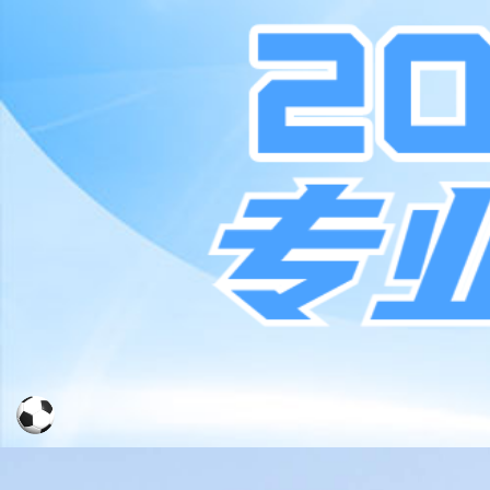
关于kaiy
专业从事高精密多层