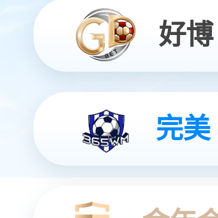
世俱杯官网-摩托罗拉可升级Android
世俱杯官网
17设备预测 或覆盖Razr/Edge/G等系
势反弹 英伟
列
2026-08-06
2026-08-06