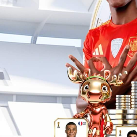
kaiyun开云科技公司专业从事高精
联、汽车电子(新能源)、新一代通信
kaiyun开云科技是全球印制电路板
排行榜》前列。
企业介绍