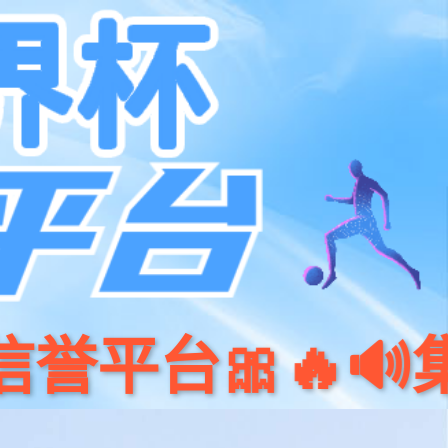
投资者关系
海外业务
联系我们
业
板的研发、生产和销售