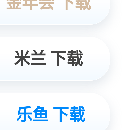
者关系
联系我们
报告
服务据点
声音
留言反馈
公告
官方微信公众号平台
联系我们
|
法律声明