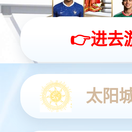
新闻资讯
公司新闻
技术创新